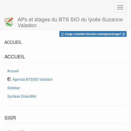
APs et stages du BTS SIO du lycée Suzanne
Valadon
Piste
consignesstage1
stage:valadon:btssio:consignesstage1
ACCUEIL
ACCUEIL
Accueil
Agenda BTSSIO Valadon
Sidebar
Syntaxe DokuWiki
SISR