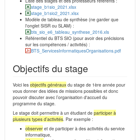
Liste des stages et des professeurs référents :
stage_b1sio_2021.xlsx
stage_b1sio2_2021.xlsx
Modèle de tableau de synthèse (ne garder que
l'onglet SISR ou SLAM) :
bts_sio_e6_tableau_synthese_2016.xls
Référentiel du BTS SIO (pour avoir des précisions
sur les compétences / activités) :
BTS_ServicesInformatiquesOrganisations.pdf
Objectifs du stage
Voici les
objectifs généraux
du stage de 1ère année pour
vous donner des idées de missions possibles et donc
pouvoir discuter avec l’organisation d'accueil du
programme du stage.
Le stage doit permettre à un étudiant de
participer à
plusieurs types d’activités
. Par exemple :
observer
et de participer à des activités du service
informatique,